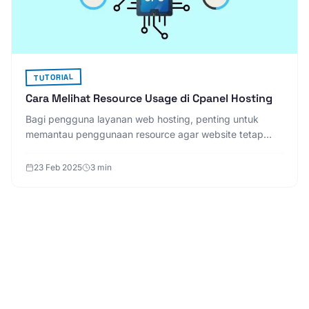
TUTORIAL
Cara Melihat Resource Usage di Cpanel Hosting
Bagi pengguna layanan web hosting, penting untuk
memantau penggunaan resource agar website tetap
berjalan optimal. Berikut langkah-langkah untuk
mengecek resour
23 Feb 2025
3 min