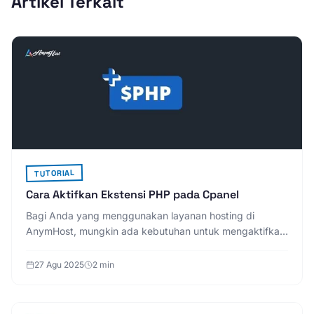
Artikel Terkait
TUTORIAL
Cara Aktifkan Ekstensi PHP pada Cpanel
Bagi Anda yang menggunakan layanan hosting di
AnymHost, mungkin ada kebutuhan untuk mengaktifkan
ekstensi PHP tertentu agar website berjalan lancar.
Misalnya ke
27 Agu 2025
2 min