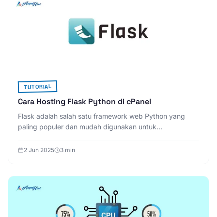
TUTORIAL
Cara Hosting Flask Python di cPanel
Flask adalah salah satu framework web Python yang
paling populer dan mudah digunakan untuk
mengembangkan aplikasi web modern . Proses hosting
aplikasi Flask di
2 Jun 2025
3 min