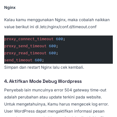
Nginx
Kalau kamu menggunakan Nginx, maka cobalah naikkan
value berikut ini di /etc/nginx/conf.d/timeout.conf
proxy_connect_timeout 
600
;
proxy_send_timeout 
600
;
proxy_read_timeout 
600
;
send_timeout 
600
;
Simpan dan restart Nginx lalu cek kembali.
4. Aktifkan Mode Debug Wordpress
Penyebab lain munculnya error 504 gateway time-out
adalah perubahan atau update terkini pada website.
Untuk mengetahuinya, Kamu harus mengecek log error.
User WordPress dapat mengaktifkan informasi pesan