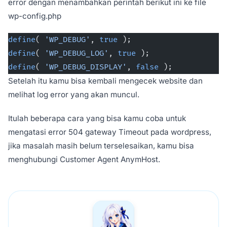
error dengan menambahkan perintah berikut ini ke file
wp-config.php
define
( 
'WP_DEBUG'
, 
true
 );
define
( 
'WP_DEBUG_LOG'
, 
true
 );
define
( 
'WP_DEBUG_DISPLAY'
, 
false
 );
Setelah itu kamu bisa kembali mengecek website dan
melihat log error yang akan muncul.
Itulah beberapa cara yang bisa kamu coba untuk
mengatasi error 504 gateway Timeout pada wordpress,
jika masalah masih belum terselesaikan, kamu bisa
menghubungi Customer Agent AnymHost.