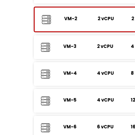
VM-2
2 vCPU
2
VM-3
2 vCPU
4
VM-4
4 vCPU
8
VM-5
4 vCPU
1
VM-6
6 vCPU
1