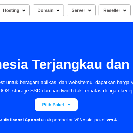
Hosting
Domain
Server
Reseller
esia Terjangkau dan 
t untuk beragam aplikasi dan websitemu, dapatkan harga 
DOS, storage SSD dan bandwidth tak terbatas dengan kece
Pilih Paket
Gratis
lisensi Cpanel
untuk pembelian VPS mulai paket
vm 4