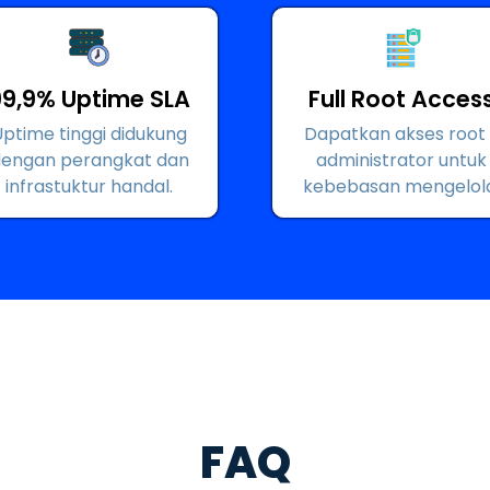
99,9% Uptime SLA
Full Root Acces
Uptime tinggi didukung
Dapatkan akses root 
engan perangkat dan
administrator untuk
infrastuktur handal.
kebebasan mengelola
FAQ