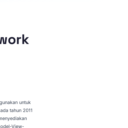
ework
igunakan untuk
pada tahun 2011
menyediakan
Model-View-