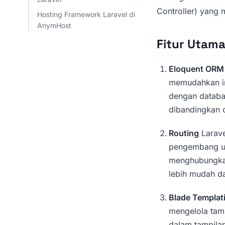
Controller) yang 
Hosting Framework Laravel di
AnymHost
Fitur Utama
Eloquent ORM
memudahkan in
dengan databa
dibandingkan 
Routing
Larave
pengembang un
menghubungkan
lebih mudah da
Blade Templat
mengelola tam
dalam tampilan