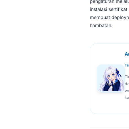
pengaturan melalui
instalasi sertifik
membuat deployme
hambatan.
A
Ti
Ti
da
we
ka