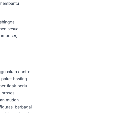
ni membantu
sehingga
en sesuai
Composer,
gunakan control
 paket hosting
er tidak perlu
, proses
ngan mudah
igurasi berbagai