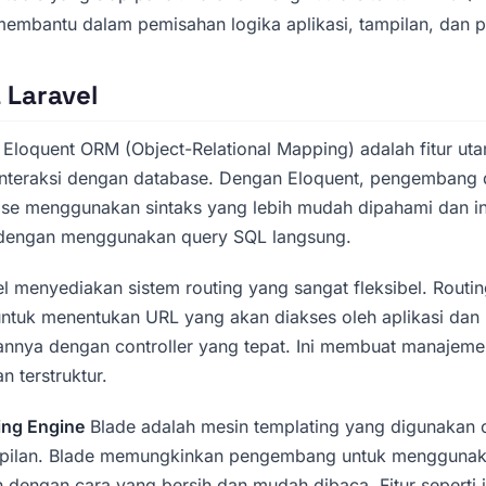
membantu dalam pemisahan logika aplikasi, tampilan, dan p
 Laravel
Eloquent ORM (Object-Relational Mapping) adalah fitur ut
teraksi dengan database. Dengan Eloquent, pengembang 
se menggunakan sintaks yang lebih mudah dipahami dan int
dengan menggunakan query SQL langsung.
l menyediakan sistem routing yang sangat fleksibel. Rout
tuk menentukan URL yang akan diakses oleh aplikasi dan
nya dengan controller yang tepat. Ini membuat manajemen
n terstruktur.
ing Engine
Blade adalah mesin templating yang digunakan o
pilan. Blade memungkinkan pengembang untuk menggunak
 dengan cara yang bersih dan mudah dibaca. Fitur seperti 