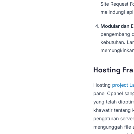
Site Request F
melindungi ap
Modular dan E
pengembang d
kebutuhan. La
memungkinkan i
Hosting Fr
Hosting
project L
panel Cpanel san
yang telah diopti
khawatir tentang
pengaturan server
mengunggah file 