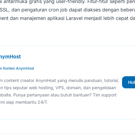
 antarmuka grafis yang user-friendly. Fitur-fitur seperti p
at SSL, dan pengaturan cron job dapat diakses dengan bebera
nt dan manajemen aplikasi Laravel menjadi lebih cepat d
nymHost
m Konten AnymHost
m content creator AnymHost yang menulis panduan, tutorial,
Hu
n tips seputar web hosting, VPS, domain, dan pengelolaan
bsite. Punya pertanyaan atau butuh bantuan? Tim support
mi siap membantu 24/7.