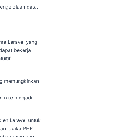
engelolaan data.
ama Laravel yang
dapat bekerja
uitif
ing memungkinkan
 rute menjadi
leh Laravel untuk
an logika PHP
inheritance dan