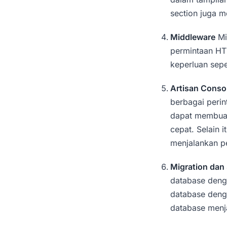
section juga 
Middleware
Mi
permintaan HT
keperluan sepe
Artisan Conso
berbagai peri
dapat membuat
cepat. Selain 
menjalankan p
Migration dan
database denga
database denga
database menj