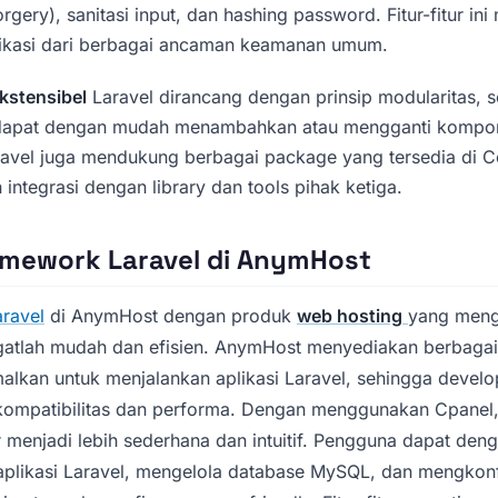
orgery), sanitasi input, dan hashing password. Fitur-fitur i
likasi dari berbagai ancaman keamanan umum.
kstensibel
Laravel dirancang dengan prinsip modularitas, 
apat dengan mudah menambahkan atau mengganti kompon
ravel juga mendukung berbagai package yang tersedia di 
ntegrasi dengan library dan tools pihak ketiga.
amework Laravel di AnymHost
aravel
di AnymHost dengan produk
web hosting
yang meng
gatlah mudah dan efisien. AnymHost menyediakan berbagai
malkan untuk menjalankan aplikasi Laravel, sehingga develop
 kompatibilitas dan performa. Dengan menggunakan Cpanel
 menjadi lebih sederhana dan intuitif. Pengguna dapat de
aplikasi Laravel, mengelola database MySQL, dan mengkonf