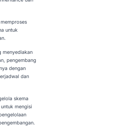
k memproses
na untuk
an.
ng menyediakan
san, pengembang
nnya dengan
terjadwal dan
elola skema
 untuk mengisi
 pengelolaan
n pengembangan.