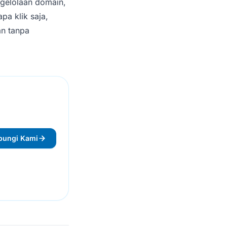
engelolaan domain,
pa klik saja,
an tanpa
bungi Kami