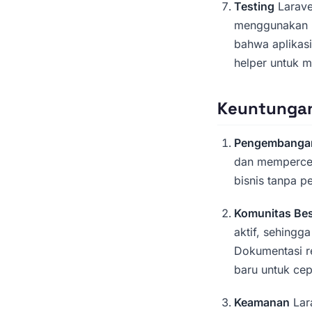
Testing
Larave
menggunakan P
bahwa aplikas
helper untuk 
Keuntungan
Pengembanga
dan mempercep
bisnis tanpa p
Komunitas Be
aktif, sehing
Dokumentasi r
baru untuk cep
Keamanan
Lara