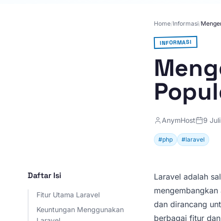
Home
/
Informasi
/
Mengen
INFORMASI
Menge
Popul
AnymHost
9 Jul
#php
#laravel
Daftar Isi
Laravel adalah s
mengembangkan a
Fitur Utama Laravel
dan dirancang u
Keuntungan Menggunakan
berbagai fitur da
Laravel